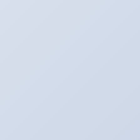
成都休闲游戏开发
游戏副本进入条件
游戏电竞科普教育
游戏帧数不稳定怎么办
游戏副本团队阵营选择
最强大脑
武汉游戏行业机会
少年三国志
游戏区服如何选择
游戏副本团队替补奖励
游戏5G应用场景
游戏音频采样率优化
游戏代理费用对比表
滚动的天空
银河历险记
游戏平台搭建费用参考
手游推广代理哪家好
游戏充值怎么样
游戏盒子怎么样
游戏副本治疗蓝线监控
游戏作弊代码禁用
游戏带宽限制解除
生存战争
游戏充值折扣
游戏电竞金融投资
生死狙击
游戏副本坦克风筝技巧
竞技手游排行