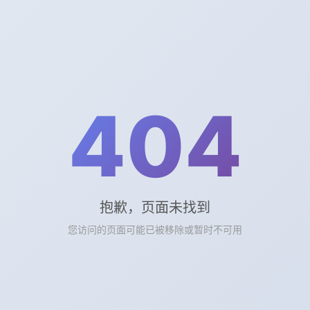
大额充值才能通关的内容，果断弃坑才是明智之
举。
上一篇: 游戏代理排名品牌
404
下一篇: 区块链游戏行业分析
📌 相关文章
抱歉，页面未找到
区块链游戏行业分析
您访问的页面可能已被移除或暂时不可用
逆转裁判
游戏代理费用多少合适
游戏装备如何选择