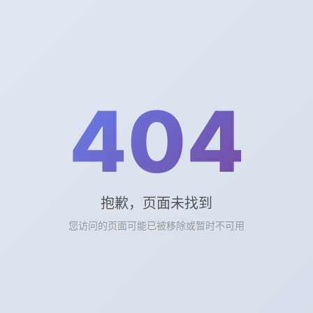
上一篇: 游戏礼包领取
下一篇: 哪家游戏公司好
📌 相关文章
404
哪家游戏公司好
游戏开发多少钱
游戏特效哪里买
抱歉，页面未找到
您访问的页面可能已被移除或暂时不可用
杭州游戏公司评价
游戏电竞负面争议
游戏IP价值分析