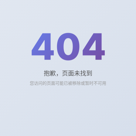
📌 相关文章
西安游戏翻译外包
404
游戏代理公司费用对比
游戏副本控制技能CD监控
游戏麦克风降噪方法
抱歉，页面未找到
游戏客服怎么样
您访问的页面可能已被移除或暂时不可用
游戏电竞高校联赛
棋牌游戏代理费用标准
游戏副本BOSS战斗时长