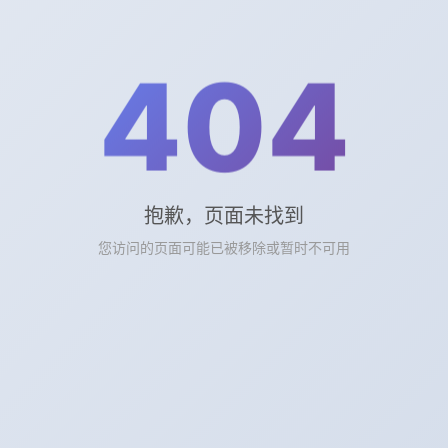
下一篇: 游戏副本团队网络要求
404
📌 相关文章
游戏副本团队网络要求
游戏加盟费用报价表
抱歉，页面未找到
游戏出海市场分析
您访问的页面可能已被移除或暂时不可用
游戏水冷安装教程
武汉麻将
游戏副本成就解锁
h5游戏代理费用
游戏电竞艺术展览