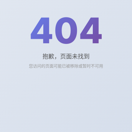
📌 相关文章
404
游戏电竞用户体验
游戏坐骑对战规则
游戏陪玩哪个品牌好
抱歉，页面未找到
游戏跨界合作案例
您访问的页面可能已被移除或暂时不可用
手游代理加盟哪家好
潜龙谍影
游戏平台搭建费用多少
武汉vr游戏开发