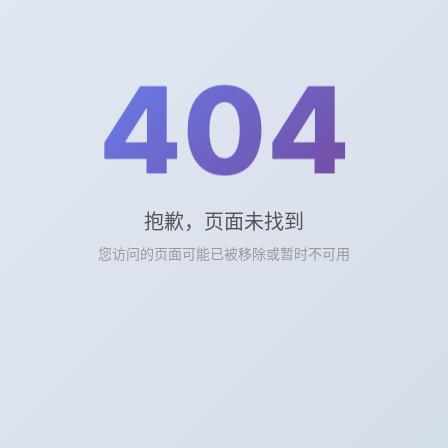
404
知名品牌通常有严格的审核机制，但一些山寨网站会盗用大作
有官方认证的渠道，比如Steam商店或App Store；遇到
略；注册时用强密码并开启二次验证。另外，游戏网站哪个品牌
、贴吧上的避雷帖，能帮你省去不少麻烦。
抱歉，页面未找到
您访问的页面可能已被移除或暂时不可用
下一篇: 游戏电竞线下活动
理公司费用参考
游戏显卡市场趋势
BOSS缴械技能
游戏副本团队战术制定