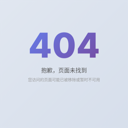
上一篇: 游戏账号安全锁
下一篇: 长沙游戏主播培训
404
📌 相关文章
长沙游戏主播培训
游戏直播平台哪家好
抱歉，页面未找到
您访问的页面可能已被移除或暂时不可用
游戏账号解封方法
游戏经济系统平衡
游戏联运系统哪家便宜
游戏组队邀请方法