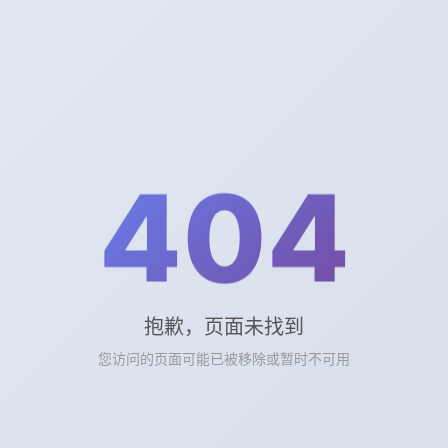
系统显示设置中把刷新率调到最大值，结果白白浪
费了硬件性能。遇到游戏画面撕裂怎么调，从这些
基础步骤开始排查，往往能快速找到答案。
上一篇: 游戏盒子哪家好
404
下一篇: 游戏代理哪个品牌好
📌 相关文章
抱歉，页面未找到
游戏代理哪个品牌好
您访问的页面可能已被移除或暂时不可用
游戏代理平台费用多少
电竞产业发展趋势