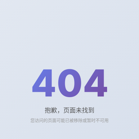
说明它的释放时机需要前移或后移；如果某个节点
你的蓝量严重不足，就要考虑在技能链中替换一个
低耗蓝技能来过渡。我个人的习惯是，每次新副本
开荒时，先用木桩测试技能链的手感，再进本用低
难度模式磨合，最后根据实战反馈微调技能顺序。
记住，游戏副本治疗技能链安排不是死记硬背的流
程，而是随着战斗进程实时演化的艺术。
404
上一篇: 游戏副本团队直播分享
下一篇: 手游推广代理平台
抱歉，页面未找到
📌 相关文章
您访问的页面可能已被移除或暂时不可用