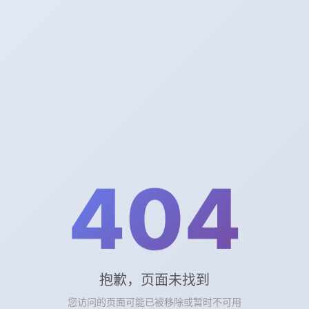
版本与混合“知识总结+游戏化”版本的用户数据。许
多团队忽视了“学习内容的质量”，把全部精力放在机
制上，结果用户虽然玩得开心，却学不到东西——
这种应用注定无法留住高价值用户。
游戏化学习应用不是教育的“糖衣”，而是重构学习体
验的“脚手架”。当用户为了解锁下一个技能而熬夜
时，你就成功了。
404
上一篇: 游戏俱乐部运营
下一篇: 游戏代练陷阱提醒
📌 相关文章
抱歉，页面未找到
您访问的页面可能已被移除或暂时不可用